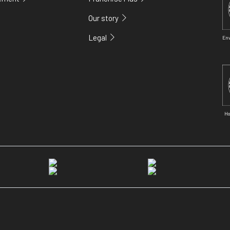
Our story
Legal
En
Ho