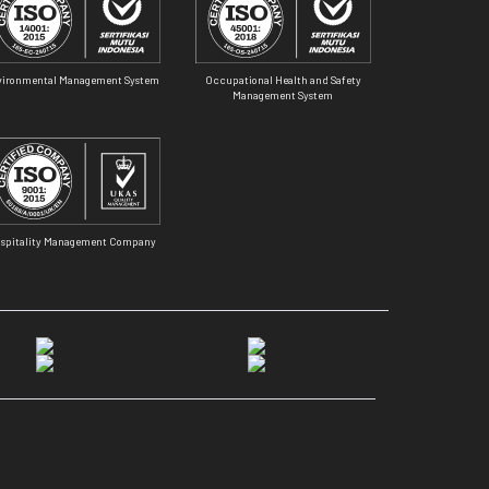
vironmental Management System
Occupational Health and Safety
Management System
spitality Management Company